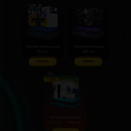
Коробка анимешника
Коробка фотографа
Стоит на тарпеде, добавляет космического
599
руб
899
руб
антуража
ОТКРЫТЬ
ОТКРЫТЬ
Арсений Гагарин
3 часа назад
Плотно сидит, ничего не люфтит. Реально
качественный товар
Футбольная коробка
849
руб
999
руб