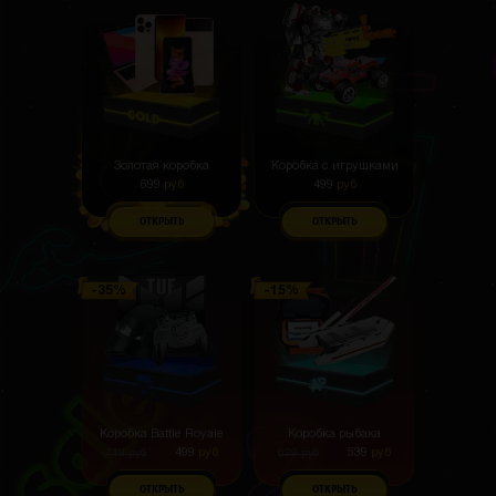
Золотая коробка
Коробка с игрушками
699
руб
499
руб
ОТКРЫТЬ
ОТКРЫТЬ
Коробка Battle Royale
Коробка рыбака
499
руб
539
руб
749
руб
629
руб
ОТКРЫТЬ
ОТКРЫТЬ