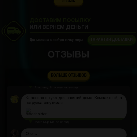
Павел Денисов
2 часа назад
ОТКРЫТЬ
Сегодня пришла посылка смарт часы цвет
немного другой но зато пришёл
ДОСТАВИМ ПОСЫЛКУ
Даниил Миненко
2 часа назад
ИЛИ ВЕРНЕМ ДЕНЬГИ
Что такое демо прокрут?
ГАРАНТИИ ДОСТАВКИ
Доставляем в любую точку мира
Sardar
2 часа назад
ОТЗЫВЫ
Там написано же
Котакбас
2 часа назад
БОЛЬШЕ ОТЗЫВОВ
Очень хороший сайт
Александр Игоревич
час назад
Классная штука для занятий дома. Компактный, а
нагрузка ощутимая
Макс Мирный
час назад
Огонь