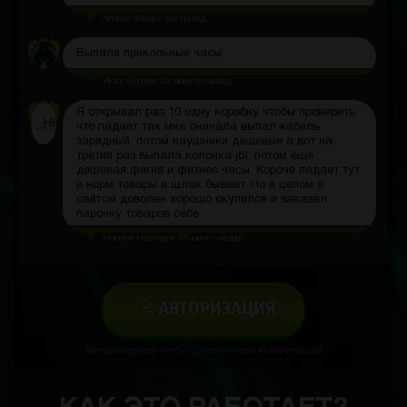
Andrey Sokolov
час назад
Выпали прикольные часы
Viktor Gromov
53 минуты назад
Я открывал раз 10 одну коробку чтобы проверить
НН
что падает так мне сначала выпал кабель
зарядный, потом наушники дешевые а вот на
третий раз выпала колонка jbl, потом еще
дешевая фигня и фитнес часы. Короче падает тут
и норм товары и шлак бывает. Но в целом я
сайтом доволен хорошо окупился и заказал
парочку товаров себе
Никита Нестерук
35 минут назад
АВТОРИЗАЦИЯ
Авторизируйся чтобы оставить свой комментарий