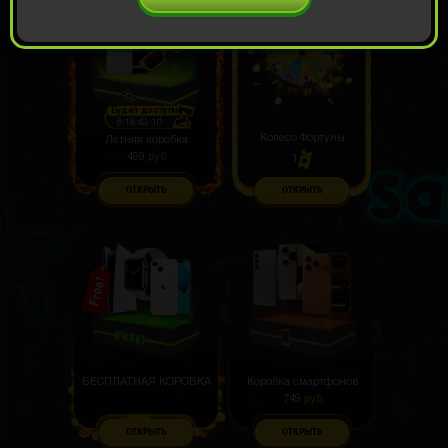
Будет доступна
6:18:43:09
Колесо Фортуны
Летняя коробка
499
руб
1
ОТКРЫТЬ
ОТКРЫТЬ
БЕСПЛАТНАЯ КОРОБКА
Коробка смартфонов
749
руб
ОТКРЫТЬ
ОТКРЫТЬ