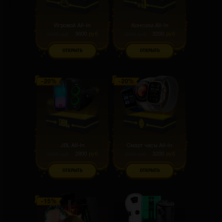
Игровой All-In
Консоли All-In
3600
руб
3200
руб
4499
руб
3999
руб
ОТКРЫТЬ
ОТКРЫТЬ
JBL All-In
Смарт часы All-In
2800
руб
3200
руб
3499
руб
3999
руб
ОТКРЫТЬ
ОТКРЫТЬ