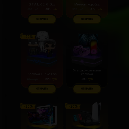
S.T.A.L.K.E.R. Box
Мемная коробка
485
руб
479
руб
599
руб
559
руб
ОТКРЫТЬ
ОТКРЫТЬ
Ультрафиолетовая
Коробка Funko Pop
коробка
520
руб
499
руб
650
руб
ОТКРЫТЬ
ОТКРЫТЬ