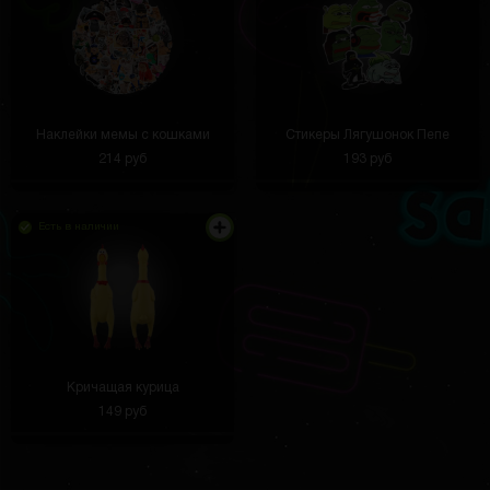
thelastsoul
3 часа назад
Жду Самсунг А10
qwerty Bvc
2 часа назад
Наклейки мемы с кошками
Стикеры Лягушонок Пепе
Кидаю в сумку и беру с собой на работу
214 руб
193 руб
Есть в наличии
Паша Сидоренко
2 часа назад
Две недели ждал колонку
Кричащая курица
Дмитрий Головин
2 часа назад
149 руб
Пришла моя посылка все ок. Кстати это самсунг
а54)