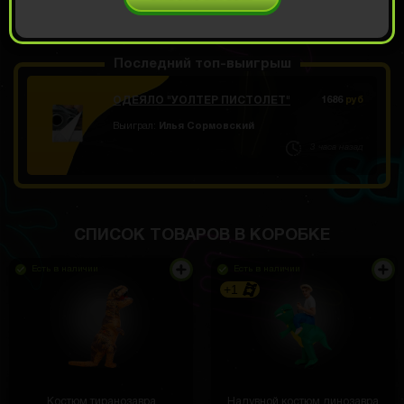
ОТКРЫТЬ ЗА
479
Демо прокрут
РУБ
Последний топ-выигрыш
ОДЕЯЛО "УОЛТЕР ПИСТОЛЕТ"
1686
руб
Выиграл:
Илья Сормовский
3 часа назад
СПИСОК ТОВАРОВ В КОРОБКЕ
Есть в наличии
Есть в наличии
+1
Костюм тиранозавра
Надувной костюм динозавра