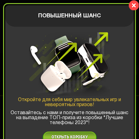
Zaplaty.com
АВТОРИЗАЦИЯ
ПОВЫШЕННЫЙ ШАНС
МЕМНАЯ КОРОБКА
Шанс ТОП-выигрыша:
Откройте для себя мир увлекательных игр и
невероятных призов!
x1
x2
x3
Оставайтесь с нами и получите повышенный шанс
на выпадение ТОП-приза из коробки "Лучшие
телефоны 2023"!
Есть промокод?
559 РУБ
ОТКРЫТЬ КОРОБКУ