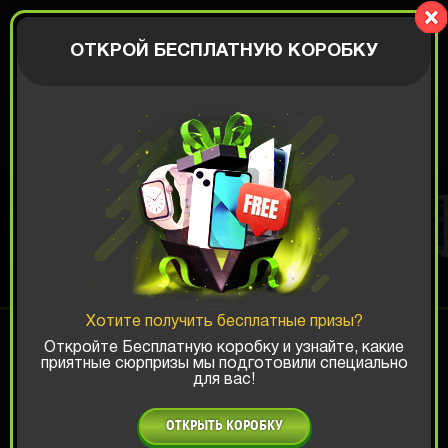
Zaplaty.com
АВТОРИЗАЦИЯ
ОТКРОЙ БЕСПЛАТНУЮ КОРОБКУ
ИГРОВОЙ ALL-IN
Шанс ТОП-выигрыша:
Хотите получить бесплатные призы?
x1
x2
x3
Откройте Бесплатную коробку и узнайте, какие
приятные сюрпризы мы подготовили специально
для вас!
Есть промокод?
ОТКРЫТЬ КОРОБКУ
4499 РУБ