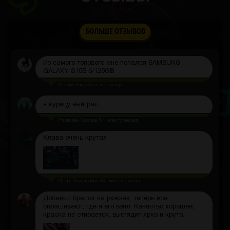
Этот сайт прекрасен и идеально подходит для
меня, потому что тут есть тематические коробки,
БОЛЬШЕ ОТЗЫВОВ
только с нужными мне предметами.
Paha Pahomov
час назад
Из самого топового мне попался SAMSUNG
GALAXY S10E 6/128GB
Мария Андреева
час назад
я курицу выйграл
Рамазан Оказов
51 минуту назад
Клава очень крутая
Игорь Евдокимов
34 минуты назад
Добавил брелок на рюкзак, теперь все
спрашивают, где я его взял. Качество хорошее,
краска не стирается, выглядит ярко и круто.