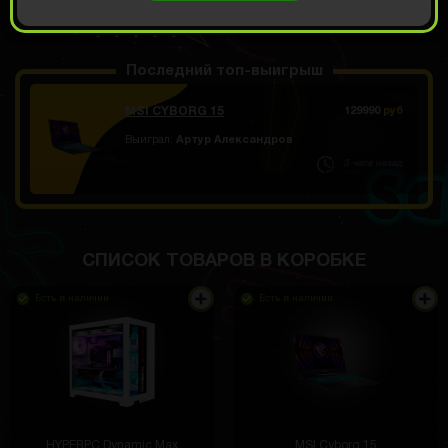
ОТКРЫТЬ ЗА
3600
Демо прокрут
РУБ
Последний топ-выигрыш
MSI CYBORG 15
129990
руб
Выиграл:
Артур Александров
3 часа назад
СПИСОК ТОВАРОВ В КОРОБКЕ
Я выиграла приз,но не могу разобраться с
доставкой
Есть в наличии
Есть в наличии
Екатерина Павлова
3 часа назад
Если у вас есть вопросы по доставке,
ТП
можете обратиться в техподдержку.
Контакты есть на сайте
Техническая поддержка
3 часа назад
HYPERPC Dynamic Max
MSI Cyborg 15