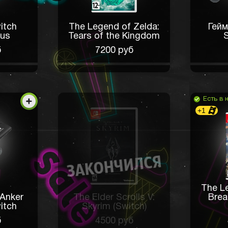
itch
The Legend of Zelda:
Гейм
lus
Tears of the Kingdom
S
б
7200 руб
Есть в 
+1
The L
Anker
The Elder Scrolls V:
Brea
itch
Skyrim (Switch)
б
4500 руб