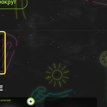
рокрут
Е
наличии