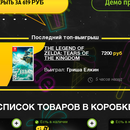
Демо п
КРЫТЬ ЗА
619
РУБ
Последний топ-выигрыш
THE LEGEND OF
ZELDA: TEARS OF
7200
руб
THE KINGDOM
Выиграл:
Гриша Елкин
5 часов назад
СПИСОК ТОВАРОВ В КОРОБК
Есть в наличии
Есть в 
+1