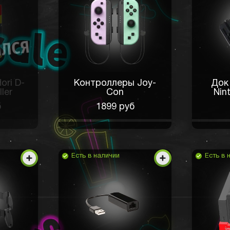
ori D-
Контроллеры Joy-
Док
ler
Con
Nin
б
1899 руб
Есть в наличии
Есть в 