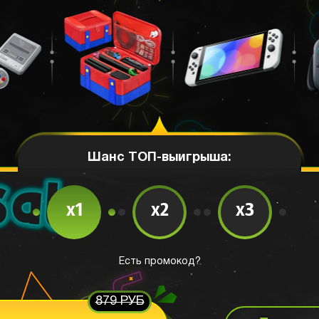
Шанс ТОП-выигрыша:
x1
x2
x3
Есть промокод?
879 РУБ