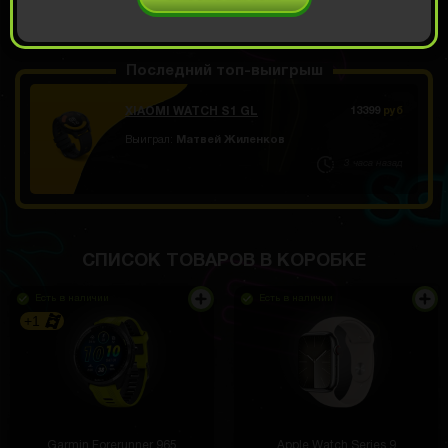
ОТКРЫТЬ ЗА
799
Демо прокрут
РУБ
Последний топ-выигрыш
XIAOMI WATCH S1 GL
13399
руб
Выиграл:
Матвей Жиленков
3 часа назад
СПИСОК ТОВАРОВ В КОРОБКЕ
Есть в наличии
Есть в наличии
+1
Garmin Forerunner 965
Apple Watch Series 9