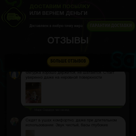
ДОСТАВИМ ПОСЫЛКУ
Сайт топ
ИЛИ ВЕРНЕМ ДЕНЬГИ
Dima Faber
2 часа назад
ГАРАНТИИ ДОСТАВКИ
Доставляем в любую точку мира
забрал наушники, лучшая музыка, родной
эквалайзер, удобно сидят
ОТЗЫВЫ
Nariman Mandukul
2 часа назад
Не сомневался даже, доставка пришла все четко
БОЛЬШЕ ОТЗЫВОВ
Максим Никишин
час назад
Фигурка хорошо держится, не шатается. Стоит
уверенно даже на неровной поверхности
Марк Сидорук
час назад
Сидят в ушах комфортно, даже при длительном
использовании. Звук чистый, басы глубокие