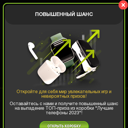
Zaplaty.com
АВТОРИЗАЦИЯ
ПОВЫШЕННЫЙ ШАНС
ФИТНЕС КОРОБКА
Шанс ТОП-выигрыша:
Откройте для себя мир увлекательных игр и
невероятных призов!
x1
x2
x3
Оставайтесь с нами и получите повышенный шанс
на выпадение ТОП-приза из коробки "Лучшие
телефоны 2023"!
Есть промокод?
999 РУБ
ОТКРЫТЬ КОРОБКУ