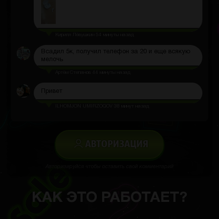
Кирилл Лёвушкин
54 минуты назад
Всадил 5к, получил телефон за 20 и еще всякую
мелочь
Артём Степанов
44 минуты назад
Привет
ILHOMJON UMIRZOQOV
38 минут назад
АВТОРИЗАЦИЯ
Авторизируйся чтобы оставить свой комментарий
КАК ЭТО РАБОТАЕТ?