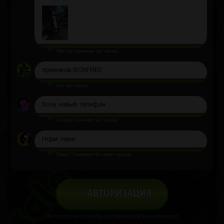
Виктор Гринькин
час назад
промоков BOXFREE
лол
час назад
Хочу новый телефон
Андрей Латинов
час назад
Норм тема
Влад Полинович
46 минут назад
АВТОРИЗАЦИЯ
Авторизируйся чтобы оставить свой комментарий