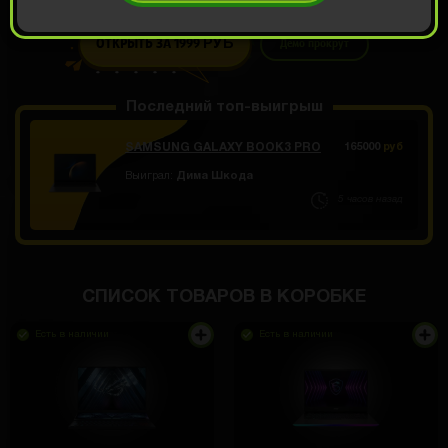
ОТКРЫТЬ ЗА 1999
Демо прокрут
РУБ
Последний топ-выигрыш
SAMSUNG GALAXY BOOK3 PRO
165000
руб
Выиграл:
Дима Шкода
5 часов назад
СПИСОК ТОВАРОВ В КОРОБКЕ
Есть в наличии
Есть в наличии