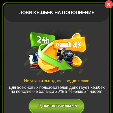
Zaplaty.com
АВТОРИЗАЦИЯ
ЛОВИ КЕШБЕК НА ПОПОЛНЕНИЕ
КОРОБКА С
НОУТБУКАМИ
Не упусти выгодное предложение
Шанс ТОП-выигрыша:
Для всех новых пользователей действует кешбек
на пополнение баланса 20% в течение 24 часов!
x1
x2
x3
ЗАРЕГИСТРИРОВАТЬСЯ
Есть промокод?